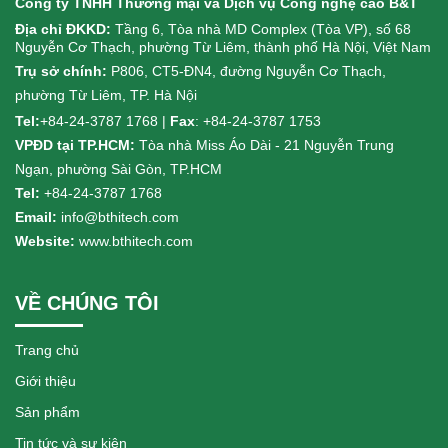
Công ty TNHH Thương mại và Dịch vụ Công nghệ cao B&T
Địa chỉ ĐKKD:
Tầng 6, Tòa nhà MD Complex (Tòa VP), số 68
Nguyễn Cơ Thạch, phường Từ Liêm, thành phố Hà Nội, Việt Nam
Trụ sở chính:
P806, CT5-ĐN4, đường Nguyễn Cơ Thạch,
phường Từ Liêm, TP. Hà Nội
Tel:
+84-24-3787 1768 |
Fax
: +84-24-3787 1753
VPĐD tại TP.HCM:
Tòa nhà Miss Áo Dài - 21 Nguyễn Trung
Ngạn, phường Sài Gòn, TP.HCM
Tel:
+84-24-3787 1768
Email:
info@bthitech.com
Website:
www.bthitech.com
VỀ CHÚNG TÔI
Trang chủ
Giới thiệu
Sản phẩm
Tin tức và sự kiện