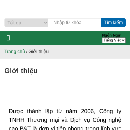
Tìm kiếm
Ngôn Ngữ
TRANG CHỦ
GIỚI THIỆU
SẢN PHẨM
TIN TỨC
ĐỐI TÁC
LIÊN HỆ
Trang chủ
/ Giới thiệu
Giới thiệu
Được thành lập từ năm 2006,
Công ty
TNHH Thương mại và Dịch vụ Công nghệ
cao B&T là đơn vị tiên phong trong lĩnh vực